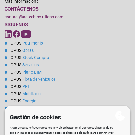
Más información :
CONTÁCTENOS
contact@astech-solutions.com
SÍGUENOS
OPUS
Patrimonio
OPUS
Obras
OPUS
Stock-Compra
OPUS
Servicios
OPUS
Plano BIM
OPUS
Flota de vehículos
OPUS
PPI
OPUS
Mobiliario
OPUS
Energía
OPUS
Reservas
OPUS
Alquiler
OPUS
Reporte
OPUS
EPI