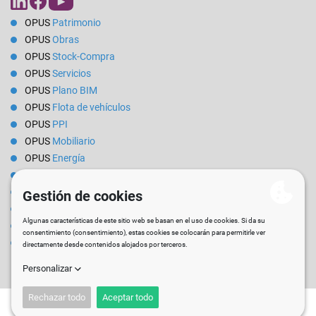
OPUS
Patrimonio
OPUS
Obras
OPUS
Stock-Compra
OPUS
Servicios
OPUS
Plano BIM
OPUS
Flota de vehículos
OPUS
PPI
OPUS
Mobiliario
OPUS
Energía
OPUS
Reservas
OPUS
Alquiler
OPUS
Reporte
OPUS
EPI
Software
de Mantenimiento de la ciudad para ayuntamientos y
entidades locales
Empleo
Blog
Boletín
Mapa del sitio
Aviso legal
CGV