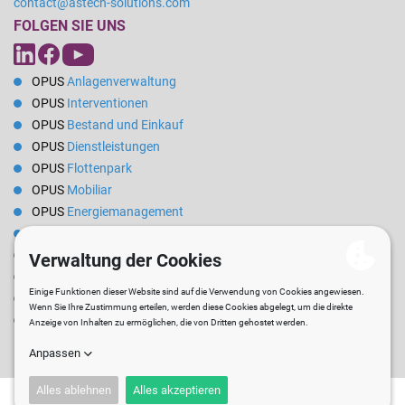
contact@astech-solutions.com
FOLGEN SIE UNS
OPUS
Anlagenverwaltung
OPUS
Interventionen
OPUS
Bestand und Einkauf
OPUS
Dienstleistungen
OPUS
Flottenpark
OPUS
Mobiliar
OPUS
Energiemanagement
OPUS
Reservierungen
OPUS
Mietverwaltung
OPUS
Steuerung
OPUS
Berufskleidung
Software
zur Verwaltung technischer Dienste für Rathäuser und
Kommunalverwaltungen
Neuigkeiten
Rekrutierung
Blog
Newsletter
Standortplan