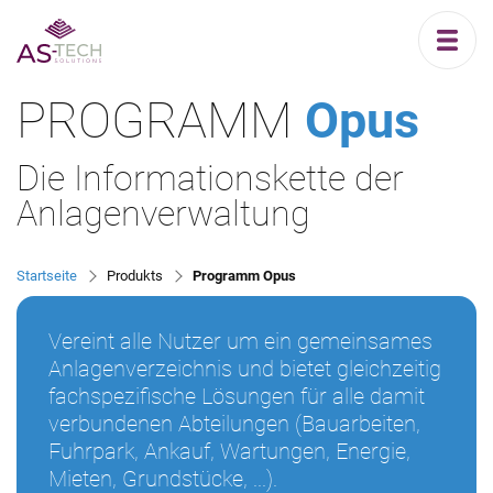
PROGRAMM
Opus
Die Informationskette der
Anlagenverwaltung
Startseite
Produkts
Programm Opus
Vereint alle Nutzer um ein gemeinsames
Anlagenverzeichnis und bietet gleichzeitig
fachspezifische Lösungen für alle damit
verbundenen Abteilungen (Bauarbeiten,
Fuhrpark, Ankauf, Wartungen, Energie,
Mieten, Grundstücke, ...).