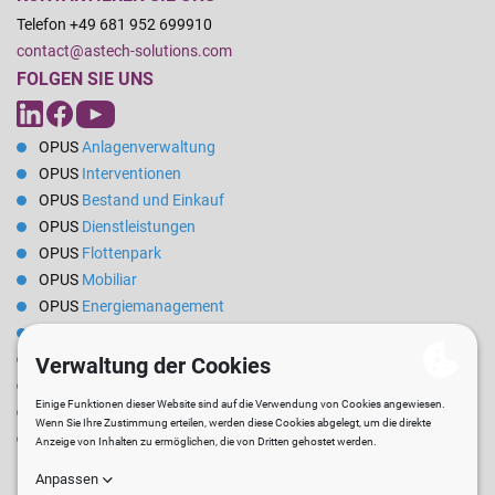
Telefon +49 681 952 699910
contact@astech-solutions.com
FOLGEN SIE UNS
OPUS
Anlagenverwaltung
OPUS
Interventionen
OPUS
Bestand und Einkauf
OPUS
Dienstleistungen
OPUS
Flottenpark
OPUS
Mobiliar
OPUS
Energiemanagement
OPUS
Reservierungen
OPUS
Mietverwaltung
OPUS
Steuerung
OPUS
Berufskleidung
Software
zur Verwaltung technischer Dienste für Rathäuser und
Kommunalverwaltungen