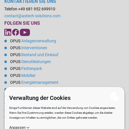
KONTAKTIEREN SIE UNS
Telefon +49 681 952 699910
contact@astech-solutions.com
FOLGEN SIE UNS
OPUS
Anlagenverwaltung
OPUS
Interventionen
OPUS
Bestand und Einkauf
OPUS
Dienstleistungen
OPUS
Flottenpark
OPUS
Mobiliar
OPUS
Energiemanagement
OPUS
Reservierungen
OPUS
Mietverwaltung
OPUS
Steuerung
OPUS
Berufskleidung
Software
zur Verwaltung technischer Dienste für Rathäuser und
Kommunalverwaltungen