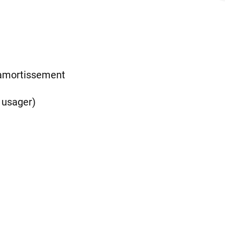
d’amortissement
n usager)