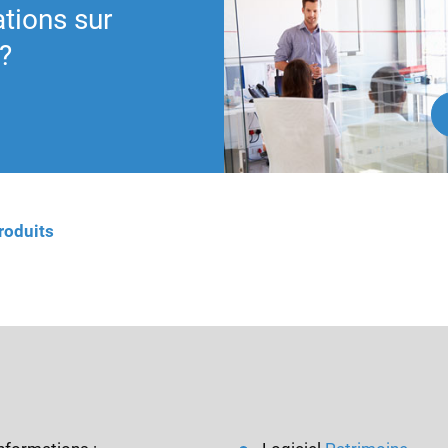
ations sur
?
roduits