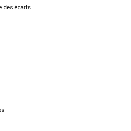
e des écarts
es