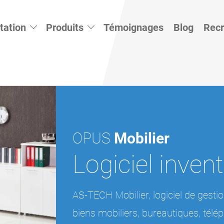
tation
Produits
Témoignages
Blog
Rec
OPUS
Mobilier
Logiciel inven
AS-TECH Mobilier, logiciel de gestion
biens mobiliers, bureautiques, télé